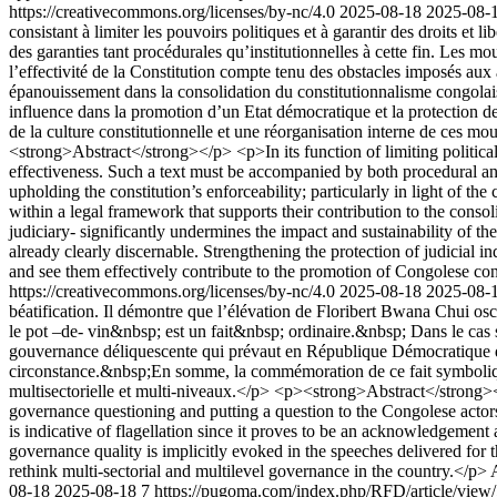
https://creativecommons.org/licenses/by-nc/4.0
2025-08-18
2025-08-
consistant à limiter les pouvoirs politiques et à garantir des droits et 
des garanties tant procédurales qu’institutionnelles à cette fin. Les m
l’effectivité de la Constitution compte tenu des obstacles imposés aux a
épanouissement dans la consolidation du constitutionnalisme congolais, 
influence dans la promotion d’un Etat démocratique et la protection des 
de la culture constitutionnelle et une réorganisation interne de ces m
<strong>Abstract</strong></p> <p>In its function of limiting political
effectiveness. Such a text must be accompanied by both procedural and 
upholding the constitution’s enforceability; particularly in light of th
within a legal framework that supports their contribution to the consol
judiciary- significantly undermines the impact and sustainability of t
already clearly discernable. Strengthening the protection of judicial 
and see them effectively contribute to the promotion of Congolese con
https://creativecommons.org/licenses/by-nc/4.0
2025-08-18
2025-08-
béatification. Il démontre que l’élévation de Floribert Bwana Chui os
le pot –de- vin&nbsp; est un fait&nbsp; ordinaire.&nbsp; Dans le cas 
gouvernance déliquescente qui prévaut en République Démocratique du 
circonstance.&nbsp;En somme, la commémoration de ce fait symbolique
multisectorielle et multi-niveaux.</p> <p><strong>Abstract</strong><
governance questioning and putting a question to the Congolese actors
is indicative of flagellation since it proves to be an acknowledgemen
governance quality is implicitly evoked in the speeches delivered for 
rethink multi-sectorial and multilevel governance in the country.</p>
08-18
2025-08-18
7
https://pugoma.com/index.php/RFD/article/view