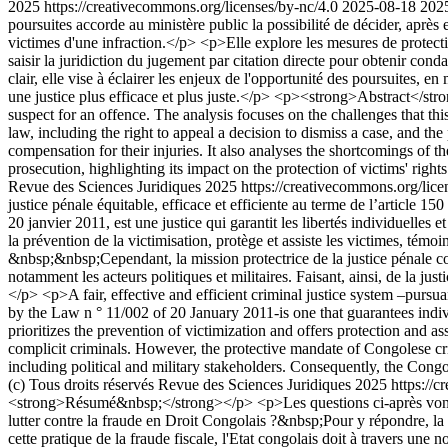
2025 https://creativecommons.org/licenses/by-nc/4.0
2025-08-18
202
poursuites accorde au ministère public la possibilité de décider, après
victimes d'une infraction.</p> <p>Elle explore les mesures de protection
saisir la juridiction du jugement par citation directe pour obtenir con
clair, elle vise à éclairer les enjeux de l'opportunité des poursuites, 
une justice plus efficace et plus juste.</p> <p><strong>Abstract</stro
suspect for an offence. The analysis focuses on the challenges that th
law, including the right to appeal a decision to dismiss a case, and the
compensation for their injuries. It also analyses the shortcomings of 
prosecution, highlighting its impact on the protection of victims' righ
Revue des Sciences Juridiques 2025 https://creativecommons.org/lice
justice pénale équitable, efficace et efficiente au terme de l’article 
20 janvier 2011, est une justice qui garantit les libertés individuelles 
la prévention de la victimisation, protège et assiste les victimes, témo
&nbsp;&nbsp;Cependant, la mission protectrice de la justice pénale con
notamment les acteurs politiques et militaires. Faisant, ainsi, de la 
</p> <p>A fair, effective and efficient criminal justice system –purs
by the Law n ° 11/002 of 20 January 2011-is one that guarantees individ
prioritizes the prevention of victimization and offers protection and ass
complicit criminals. However, the protective mandate of Congolese crim
including political and military stakeholders. Consequently, the Congo
(c) Tous droits réservés Revue des Sciences Juridiques 2025 https://
<strong>Résumé&nbsp;</strong></p> <p>Les questions ci-après vont être
lutter contre la fraude en Droit Congolais ?&nbsp;Pour y répondre, la
cette pratique de la fraude fiscale, l'Etat congolais doit à travers une