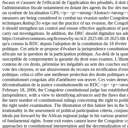
fiscaux et s'assurer de l'efficacité de l'application des pénalités, il do
l'administration fiscale notamment en dotant des agents du fisc des mo
un système de localisation GPS.</p> <p><strong>Abstract</strong></p
measures are being considered to combat tax evasion under Congolese
techniques.&nbsp;To wipe out the practice of tax evasion, the Congoles
it should strengthen tax control and ensure effective application of pe
carry out investigations. In addition, the DRC should digitalize tax a
https://creativecommons.org/licenses/by-nc/4.0
2025-08-18
2025-08-
qu'a connus la RDC depuis l'adoption de la constitution du 18 février 2
politique. Cet article se propose d'évaluer la jurisprudence constitutio
africain sur la question de la participation politique. Au-delà de la quan
susceptible de compromettre la garantie du droit sous examen. L'illustra
contenu de ces droits, pérennise les inégalités au sein des couches soc
vote des citoyens, et use abusivement du recours en rectification d'erre
politique, celui-ci offre une meilleure protection des droits politiques 
constitutionnel congolais afin d'améliorer son œuvre. Ces voies demeur
décentralisation de la justice constitutionnelle en RDC.</p> <p><str
February 18, 2006, the Congolese constitutional judge has established a
jurisprudence, with a view to identifying advances and the flaws that 
the mere number of constitutional rulings concerning the right to polit
the right under examination. The illustration of this failure lies in the 
irrationality in the assessment of political participation criteria, conju
ideals put forward by the African regional judge in his various praetoria
of fundamental rights. Some exit routes cannot leave the Congolese co
approaches in constitutional interpretation and the decentralization of