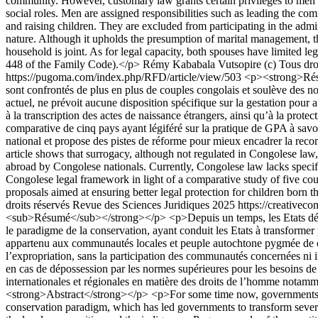
community. However, customary law grants certain privileges to men a
social roles. Men are assigned responsibilities such as leading the c
and raising children. They are excluded from participating in the admin
nature. Although it upholds the presumption of marital management, t
household is joint. As for legal capacity, both spouses have limited le
448 of the Family Code).</p>
Rémy Kababala Vutsopire
(c) Tous dr
https://pugoma.com/index.php/RFD/article/view/503
<p><strong>Résum
sont confrontés de plus en plus de couples congolais et soulève des nomb
actuel, ne prévoit aucune disposition spécifique sur la gestation pour a
à la transcription des actes de naissance étrangers, ainsi qu’à la prot
comparative de cinq pays ayant légiféré sur la pratique de GPA à savoir 
national et propose des pistes de réforme pour mieux encadrer la re
article shows that surrogacy, although not regulated in Congolese law,
abroad by Congolese nationals. Currently, Congolese law lacks specifi
Congolese legal framework in light of a comparative study of five coun
proposals aimed at ensuring better legal protection for children born
droits réservés Revue des Sciences Juridiques 2025 https://creativec
<sub>Résumé</sub></strong></p> <p>Depuis un temps, les Etats dévelo
le paradigme de la conservation, ayant conduit les Etats à transformer p
appartenu aux communautés locales et peuple autochtone pygmée de ce
l’expropriation, sans la participation des communautés concernées ni 
en cas de dépossession par les normes supérieures pour les besoins de 
internationales et régionales en matière des droits de l’homme notamme
<strong>Abstract</strong></p> <p>For some time now, governments ha
conservation paradigm, which has led governments to transform several fo