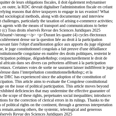
acquitter de leurs obligations fiscales, il doit également redynamiser
n outre, la RDC devrait digitaliser l'administration fiscale en créant
lying reasons that drive taxpayers to engage in tax evasion? What
and sociological methods, along with documentary and interview
hallenges, particularly the taxation of arising e-commerce activities;
 tax agents with the means of transport and communications to better
e
(c) Tous droits réservés Revue des Sciences Juridiques 2025
ésumé</strong></p> <p>Durant les quatre (4) cycles électoraux
ulièrement dense sur la question liée au droit à la participation
pouvant faire l'objet d'amélioration grâce aux apports du juge régional
que, le juge constitutionnel congolais a fait preuve d'une défaillance
titutionnelle congolaise en matière des droits politiques, restreint le
articipation politique, dégrade&nbsp; conjoncturellement le droit de
 africain dans ses divers cas prétoriens afférant à la participation
ntaux. Certaines voies de sortie ne sauraient laisser indifférent le juge
reuse dans l’interprétation constitutionnelle&nbsp;; et la
he DRC has experienced since the adoption of the constitution of
cipation. This article aims to evaluate the Congolese constitutional
e on the issue of political participation. This article moves beyond
 exhibited deficiencies that may undermine the effective guarantee of
ts the scope of these rights, perpetuates social inequalities; introduces
ions for the correction of clerical errors in its rulings. Thanks to the
n of political rights on the continent, through a generous interpretation
es remain,among others, the systemic, teleological and generous
 réservés Revue des Sciences Juridiques 2025