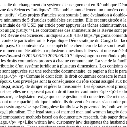
>A la suite du changement du système d'enseignement en République Dé
vue des Sciences Juridiques". Elle publie annuellement un numéro conte
: justify;">Les projets d'articles sont soumis à une évaluation à double-a
e minimum de 5 d'articles publiables est atteint. Elle est enregistrée 
n initiale de 40 USD par article pour appuyer les tâches administratives.
-align: justify;">Les coordonnées des animateurs de la Revue sont préc
r-FR
Revue des Sciences Juridiques
2518-4180
https://pugoma.com/ind
n contexte particulier où la République Démocratique du Congo fait fac
s du pays. Ce contexte n’a pas empêché le chercheur de faire son travai
e numéro ont été attirés par plusieurs questions intéressant une variété 
nses/by-nc/4.0
2025-08-20
2025-08-20
7
https://pugoma.com/index.ph
it et les droits coutumiers propres à chaque communauté. La vie de la fami
tributaire d’un système juridique à plusieurs dimensions. Les conjoints
sont appuyées sur une recherche documentaire, ce papier a fait le parall
riage.</p> <p>Comme le droit écrit, le droit coutumier consacre le mar
époux. Ces privilèges sont la conséquence du rôle social assigné aux ho
&nbsp;(justice), de diriger et gérer la maisonnée. Les épouses sont princ
 justice, elles ne disposent pas du droit foncier coutumier.</p> <p>Le dro
onsacré, le législateur exige que cette gestion soit concertée. De même, a
 ont une capacité juridique limitée. Ils doivent désormais s’accorder pour
tract</strong></p> <p>Congolese family law is governed by both writte
s legal pluralism. The legal status of married men and women largely de
d comparative methods based on documentary research, this paper draws 
age.</p> <p>Like written law, customary law designates the husband as 