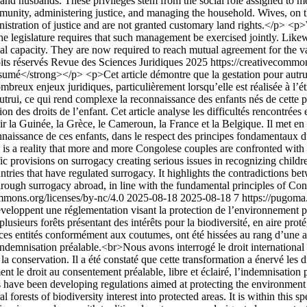
nd husbands. These privileges stem from the social role assigned to me
ommunity, administering justice, and managing the household. Wives, on t
istration of justice and are not granted customary land rights.</p> <p>W
he legislature requires that such management be exercised jointly. Lik
gal capacity. They are now required to reach mutual agreement for the va
oits réservés Revue des Sciences Juridiques 2025 https://creativecommo
é</strong></p> <p>Cet article démontre que la gestation pour autrui, b
reux enjeux juridiques, particulièrement lorsqu’elle est réalisée à l’étr
utrui, ce qui rend complexe la reconnaissance des enfants nés de cette pra
ection des droits de l’enfant. Cet article analyse les difficultés rencon
la Guinée, la Grèce, le Cameroun, la France et la Belgique. Il met en lum
connaissance de ces enfants, dans le respect des principes fondamentau
 is a reality that more and more Congolese couples are confronted with a
c provisions on surrogacy creating serious issues in recognizing child
tries that have regulated surrogacy. It highlights the contradictions be
 through surrogacy abroad, in line with the fundamental principles of 
ommons.org/licenses/by-nc/4.0
2025-08-18
2025-08-18
7
https://pugom
ppent une réglementation visant la protection de l’environnement pour
lusieurs forêts présentant des intérêts pour la biodiversité, en aire pro
s entités conformément aux coutumes, ont été hissées au rang d’une ai
indemnisation préalable.<br>Nous avons interrogé le droit international
la conservation. Il a été constaté que cette transformation a énervé le
nt le droit au consentement préalable, libre et éclairé, l’indemnisation 
ve been developing regulations aimed at protecting the environment fo
rests of biodiversity interest into protected areas. It is within this sp