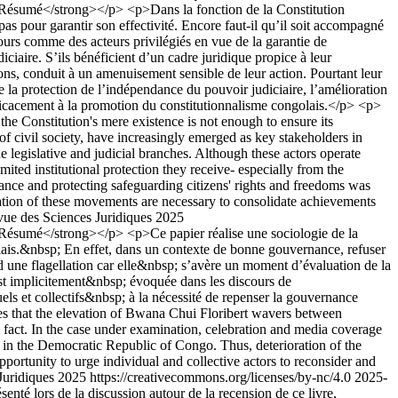
ésumé</strong></p> <p>Dans la fonction de la Constitution
 pas pour garantir son effectivité. Encore faut-il qu’il soit accompagné
 jours comme des acteurs privilégiés en vue de la garantie de
iciaire. S’ils bénéficient d’un cadre juridique propice à leur
ions, conduit à un amenuisement sensible de leur action. Pourtant leur
de la protection de l’indépendance du pouvoir judiciaire, l’amélioration
efficacement à la promotion du constitutionnalisme congolais.</p> <p>
he Constitution's mere existence is not enough to ensure its
of civil society, have increasingly emerged as key stakeholders in
he legislative and judicial branches. Although these actors operate
ited institutional protection they receive- especially from the
rnance and protecting safeguarding citizens' rights and freedoms was
ization of these movements are necessary to consolidate achievements
evue des Sciences Juridiques 2025
ésumé</strong></p> <p>Ce papier réalise une sociologie de la
olais.&nbsp; En effet, dans un contexte de bonne gouvernance, refuser
d une flagellation car elle&nbsp; s’avère un moment d’évaluation de la
st implicitement&nbsp; évoquée dans les discours de
s et collectifs&nbsp; à la nécessité de repenser la gouvernance
es that the elevation of Bwana Chui Floribert wavers between
y fact. In the case under examination, celebration and media coverage
s in the Democratic Republic of Congo. Thus, deterioration of the
portunity to urge individual and collective actors to reconsider and
 Juridiques 2025 https://creativecommons.org/licenses/by-nc/4.0
2025-
senté lors de la discussion autour de la recension de ce livre,