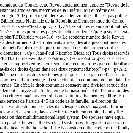
mocratique du Congo, cette Revue anciennement appelée "Revue de la
nant les articles des membres de la Filière Droit et même des
veugle. Si le projet reçoit deux avis défavorables, il n'est pas publié.
à la Bibliothèque Nationale de la République Démocratique du Congo.
 </p> <p style="text-align: justify;">Les articles retenus sont publiés
isées sur les premières pages de cette dernière. </p> <p style="text-
ex.php/RFD/article/view/516
<p>Le septième numéro de la Revue
e à des tourments d’affrontements armés, des attaques continues des
l habituel d’analyse et de questionnement des phénomènes qui le
de domaines ...</p>
Jean-Paul Kisembo Djoza
(c) Tous droits réservés
p/RFD/article/view/502
<p><strong>Résumé</strong></p> <p>Le
lle et les rapports entre époux sont fortement marqués par ce pluralisme
 ont-ils des droits égaux dans ces deux systèmes&nbsp;?</p> <p>A la
élisme entre les deux systèmes juridiques sur le plan de l’accès au
i comme chef du ménage. Il est le chef de la communauté familiale. Le
mmes. En effet, le droit coutumier consacre une division sexuée des
ipalement chargées de l’entretien de la maisonnée et de l’éducation des
it écrit reconnaît aux conjoints un statut relativement équilibré. En
ux termes de l’article 445 du code de la famille, la direction du
 la validité de tous les actes dans lesquels ils s’engagent à fournir
n law and customary laws specific to each community. Family life
pends on this multidimensional legal system. Do spouses have equal
a parallel between the two legal systems with regard to access to
the head of the household. He is considered the leader of the family