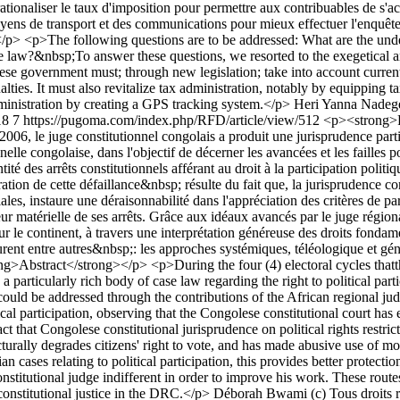
it rationaliser le taux d'imposition pour permettre aux contribuables de s'
yens de transport et des communications pour mieux effectuer l'enquête, e
> <p>The following questions are to be addressed: What are the under
 law?&nbsp;To answer these questions, we resorted to the exegetical 
e government must; through new legislation; take into account current c
nalties. It must also revitalize tax administration, notably by equipping
dministration by creating a GPS tracking system.</p>
Heri Yanna Nadeg
18
7
https://pugoma.com/index.php/RFD/article/view/512
<p><strong>R
006, le juge constitutionnel congolais a produit une jurisprudence partic
nnelle congolaise, dans l'objectif de décerner les avancées et les failles 
tité des arrêts constitutionnels afférant au droit à la participation politi
tion de cette défaillance&nbsp; résulte du fait que, la jurisprudence cons
iales, instaure une déraisonnabilité dans l'appréciation des critères de p
ur matérielle de ses arrêts. Grâce aux idéaux avancés par le juge régional
sur le continent, à travers une interprétation généreuse des droits fondame
ent entre autres&nbsp;: les approches systémiques, téléologique et géné
ong>Abstract</strong></p> <p>During the four (4) electoral cycles thatt
 particularly rich body of case law regarding the right to political parti
could be addressed through the contributions of the African regional judg
ical participation, observing that the Congolese constitutional court has
fact that Congolese constitutional jurisprudence on political rights restric
ncturally degrades citizens' right to vote, and has made abusive use of mot
n cases relating to political participation, this provides better protectio
nstitutional judge indifferent in order to improve his work. These rout
 constitutional justice in the DRC.</p>
Déborah Bwami
(c) Tous droits