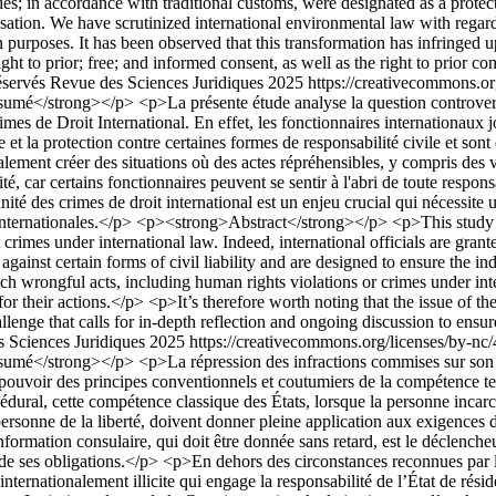
s; in accordance with traditional customs, were designated as a protecte
ation. We have scrutinized international environmental law with regard t
urposes. It has been observed that this transformation has infringed u
ght to prior; free; and informed consent, as well as the right to prior c
réservés Revue des Sciences Juridiques 2025 https://creativecommons.or
mé</strong></p> <p>La présente étude analyse la question controversé
es de Droit International. En effet, les fonctionnaires internationaux jo
et la protection contre certaines formes de responsabilité civile et sont
alement créer des situations où des actes répréhensibles, y compris des 
, car certains fonctionnaires peuvent se sentir à l'abri de toute responsa
nité des crimes de droit international est un enjeu crucial qui nécessite
ions internationales.</p> <p><strong>Abstract</strong></p> <p>This study 
crimes under international law. Indeed, international officials are grante
ainst certain forms of civil liability and are designed to ensure the ind
ich wrongful acts, including human rights violations or crimes under int
r their actions.</p> <p>It’s therefore worth noting that the issue of the
llenge that calls for in-depth reflection and ongoing discussion to ensure 
es Sciences Juridiques 2025 https://creativecommons.org/licenses/by-nc
é</strong></p> <p>La répression des infractions commises sur son terri
ce pouvoir des principes conventionnels et coutumiers de la compétence terr
dural, cette compétence classique des États, lorsque la personne incarc
ersonne de la liberté, doivent donner pleine application aux exigences d
nformation consulaire, qui doit être donnée sans retard, est le déclencheur
e ses obligations.</p> <p>En dehors des circonstances reconnues par le d
it internationalement illicite qui engage la responsabilité de l’État de r