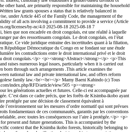
n. Indeed, customary law establishes a gender-based division of
he other hand, are primarily responsible for maintaining the household
ritten law grants spouses a status that is relatively balanced in
ewise, under Article 445 of the Family Code, the management of the
lidity of all acts involving a commitment to provide a service (Article
ns.org/licenses/by-nc/4.0
2025-08-18
2025-08-18
7
ien que non encadrée en droit congolais, est une réalité à laquelle
anger par des ressortissants congolais. Le droit congolais, en l’état
tique. Ce vide juridique entraine des incertitudes quant à la filiation,
trées en République Démocratique du Congo en se fondant sur une étude
ière les contradictions entre le droit international privé et le droit
x du droit congolais.</p> <p><strong>Abstract</strong></p> <p>This
nd raises numerous legal issues, particularly when it is carried out
ren born through such arrangements .This article examines the
tween national law and private international law, and offers reform
Congolese family law.<br><br></p>
Mamy Baeni Kahindo
(c) Tous
a.com/index.php/RFD/article/view/505
<p><strong>
 les générations actuelles et futures. Celle-ci est accompagnée par
tégée. C’est dans ce cadre précis, que les forêts de Kisimba-ikobo ayant
re protégée par une décision de classement équivalent à
 de l’environnement sur les mesures d’ordre normatif qui sont prévues
s droits fondamentaux de ces communautés, garantis par les conventions
préalable, avec toutes les conséquences sur l’aire à protégée.</p> <p>
r present and future generations. This is accompanied by the
ecific context that the Kisimba ikobo forests, historically belonging to