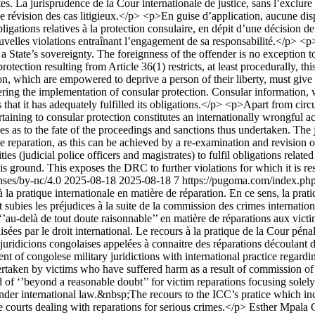
tes. La jurisprudence de la Cour internationale de justice, sans l’exclur
ne révision des cas litigieux.</p> <p>En guise d’application, aucune disp
bligations relatives à la protection consulaire, en dépit d’une décision de 
ouvelles violations entraînant l’engagement de sa responsabilité.</p
f a State’s sovereignty. The foreignness of the offender is no exception 
rotection resulting from Article 36(1) restricts, at least procedurally, th
on, which are empowered to deprive a person of their liberty, must give 
ng the implementation of consular protection. Consular information, whi
facts that it has adequately fulfilled its obligations.</p> <p>Apart from 
taining to consular protection constitutes an internationally wrongful ac
ses as to the fate of the proceedings and sanctions thus undertaken. The j
ate reparation, as this can be achieved by a re-examination and revision
s (judicial police officers and magistrates) to fulfil obligations related
his ground. This exposes the DRC to further violations for which it is r
nses/by-nc/4.0
2025-08-18
2025-08-18
7
https://pugoma.com/index.ph
à la pratique internationale en matière de réparation. En ce sens, la prati
ant subies les préjudices à la suite de la commission des crimes internati
e ‘’au-delà de tout doute raisonnable’’ en matière de réparations aux vict
sées par le droit international. Le recours à la pratique de la Cour pénal
les juridicions congolaises appelées à connaitre des réparations découlan
 congolese military juridictions with international practice regarding 
ertaken by victims who have suffered harm as a result of commission of t
old of ‘’beyond a reasonable doubt’’ for victim reparations focusing so
der international law.&nbsp;The recours to the ICC’s pratice which incl
se courts dealing with reparations for serious crimes.</p>
Esther Mpala