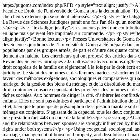
https://pugoma.com/index.php/RFD
<p style="text-align: justify;"
Faculté de Droit" de l'Université de Goma a pris la dénomination "Re
chercheurs externes qui se sentent intéressés. </p> <p style="text-align
La Revue des Sciences Juridiques paraît une fois l'an dès qu'un nombr
</p> <p style="text-align: justify;">Les auteurs paient une contributio
en ligne mais peuvent être imprimés sur commande. </p> <p style="text
align: justify;">Bonne lecture.</p>
Presses Universitaires de Goma
f
des Sciences juridiques de l’Université de Goma a été préparé dans u
populations par des groupes armés, de part et d’autre des quatre coin
tiennent en haleine. Les chercheurs qui ont proposé des articles dans c
Revue des Sciences Juridiques 2025 https://creativecommons.org/lice
droit congolais de la famille est réglementé à la fois par le droit écr
juridique. Le statut des hommes et des femmes mariées est fortement 
faveur des méthodes exégétiques, sociologiques et comparatives qui se 
mariage, de la gestion des biens du ménage et de la dissolution du ma
droit coutumier consacre cependant des privilèges des hommes et des 
tâches sociales. Aux hommes de diriger la cité, d’arbitrer les conflits
enfants. Elles ne sont pas admises à participer à l’administration de la
effet, bien que le principe de présomption de la gestion maritale soit c
ménage est conjointe. S’agissant de la capacité, tous les deux conjoints
une prestation (art. 448 du code de la famille).</p> <p><strong>Abs
and the relationships between spouses are strongly influenced by thi
rights under both systems?</p> <p>Using exegetical, sociological, an
marriage, management of household property, and dissolution of marri