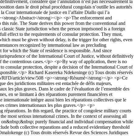
e définitivement, considère que l’annulation n’est pas nécessairement la
osition dans le droit pénal procédural congolais n’outille les autorités
la Cour internationale de justice en l’affaire Diallo qui l’a
> <p><strong>Abstract</strong></p> <p>The enforcement and
to this rule. The State derives this power from the conventional and
is classic State jurisdiction when the person imprisoned is a foreign
full effect to the requirements of consular protection. They must,
ch must be given without delay, is the trigger for other rights, even
circumstances recognized by international law as precluding
t for which the State of residence is responsible. And since
urisprudence of the International Court of Justice, without definitively
 of the contentious cases.</p> <p>By way of application, there is no
 to consular protection, despite a decision of the International Court of
esponsible.</p>
Richard Kasereka Ndekeninge
(c) Tous droits réservés
p/RFD/article/view/508
<p><strong>Résumé</strong></p> <p>Ce
que des juridictions militaires est entachée de défis majeurs,
onaux les plus graves. Dans le cadre de l’évaluation de l’ensemble des
imes, en se limitant à des réparations purement financières et
e internationale intègre aussi bien les réparations collectives que le
t des crimes internationaux les plus graves.</p> <p>
réparations. In this regard, the practice of congolese military courts
he most serious intenational crimes. In the context of assessing all
lely on&nbsp;&nbsp; purely financial and individual compensation while
ude both collective reparations and a reduced evidentiary threshold
 Omalokenge
(c) Tous droits réservés Revue des Sciences Juridiques