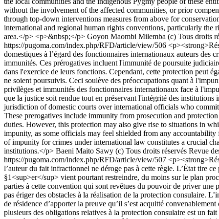
the local communities and the indigenous Pygmy people of these entitie
without the involvement of the affected communities, or prior compens
through top-down interventions measures from above for conservation p
international and regional human rights conventions, particularly the ri
area.</p> <p>&nbsp;</p>
Goyon Maombi Milemba
(c) Tous droits 
https://pugoma.com/index.php/RFD/article/view/506
<p><strong>Résu
domestiques à l’égard des fonctionnaires internationaux auteurs des crim
immunités. Ces prérogatives incluent l'immunité de poursuite judiciaire 
dans l'exercice de leurs fonctions. Cependant, cette protection peut ég
ne soient poursuivis. Ceci soulève des préoccupations quant à l'impunité
privilèges et immunités des fonctionnaires internationaux face à l'impu
que la justice soit rendue tout en préservant l'intégrité des institut
jurisdiction of domestic courts over international officials who commit 
These prerogatives include immunity from prosecution and protection ag
duties. However, this protection may also give rise to situations in wh
impunity, as some officials may feel shielded from any accountability fo
of impunity for crimes under international law constitutes a crucial cha
institutions.</p>
Baeni Maito Sawy
(c) Tous droits réservés Revue d
https://pugoma.com/index.php/RFD/article/view/507
<p><strong>Résum
l’auteur du fait infractionnel ne déroge pas à cette règle. L’État tire 
§1<sup>er</sup> vient pourtant restreindre, du moins sur le plan procé
parties à cette convention qui sont revêtues du pouvoir de priver une p
pas ériger des obstacles à la réalisation de la protection consulaire. L’i
de résidence d’apporter la preuve qu’il s’est acquitté convenablement d
plusieurs des obligations relatives à la protection consulaire est un fa