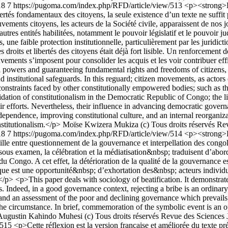
18
7
https://pugoma.com/index.php/RFD/article/view/513
<p><strong>R
libertés fondamentaux des citoyens, la seule existence d’un texte ne suffit
ouvements citoyens, les acteurs de la Société civile, apparaissent de nos
utres entités habilitées, notamment le pouvoir législatif et le pouvoir jud
une faible protection institutionnelle, particulièrement par les juridict
droits et libertés des citoyens était déjà fort lisible. Un renforcement 
ouvements s’imposent pour consolider les acquis et les voir contribuer 
 powers and guaranteeing fundamental rights and freedoms of citizens, t
institutional safeguards. In this reguard; citizen movements, as actors 
e constraints faced by other constitutionally empowered bodies; such as t
idation of constitutionalism in the Democratic Republic of Congo; the lim
heir efforts. Nevertheless, their influence in advancing democratic gove
independence, improving constitutional culture, and an internal reorgan
stitutionalism.</p>
Moïse Kwizera Mukiza
(c) Tous droits réservés R
18
7
https://pugoma.com/index.php/RFD/article/view/514
<p><strong>R
cille entre questionnement de la gouvernance et interpellation des cong
sous examen, la célébration et la médiatisation&nbsp; traduisent d’abor
Congo. A cet effet, la détérioration de la qualité de la gouvernance e
 est une opportunité&nbsp; d’exhortation des&nbsp; acteurs individuel
/p> <p>This paper deals with sociology of beatification. It demonstrat
. Indeed, in a good governance context, rejecting a bribe is an ordinar
t and an assessment of the poor and declining governance which prevail
the circumstance. In brief, commemoration of the symbolic event is an op
Augustin Kahindo Muhesi
(c) Tous droits réservés Revue des Sciences
/515
<p>Cette réflexion est la version française et améliorée du texte pré