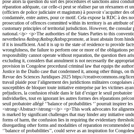
pose alors la question du sort des procédures et sanctions ainsi condui
réparation adéquate, car celle-ci peut se réaliser par un réexamen et u
(officiers de police judiciaire et magistrats) à pouvoir s’acquitter des o
condamnée, entre autres, pour ce motif. Cela expose la RDC à des n
prosecution of offences committed within its territory is an attribute o
customary principles of territorial jurisdiction. However, the consular p
national.</p> <p>The authorities of the States Parties to this conventi
nevertheless &nbsp;&nbsp;&nbsp;promote, at least abstain from hinderi
if it is insufficient. And it is up to the state of residence to provide 
wrongfulness, the failure to perform one or more of the obligations per
responsibility cannot operate without reparation, the question then ari
excluding it, considers that annulment is not necessarily the appropri
provision in Congolese procedural criminal law that equips the authoritie
Justice in the Diallo case that condemned it, among other things, on t
Revue des Sciences Juridiques 2025 https://creativecommons.org/lice
travail plaide pour l’alignement des juridictions militaires congolaises 
susceptibles de bloquer toute initiative entreprise par les victimes ay
préjudices, la confusion réside dans le fait d’exiger le seuil probatoir
individuelles, tout en ignorant les autres formes des réparations préconi
seuil probatoire allégé ‘’balance of probabilities ‘’ pourrait inspirer 
<strong>Abstract</strong></p> <p>This work advocates for alignement of
is marked by significant challenges that may hinder any initiative und
forms of harm, the confusion lies in requiring the evidentiary thresh
disregarding other forms and modalities of reparation recommended un
‘’balance of probabilities’’, could serve as an inspiration for Congole