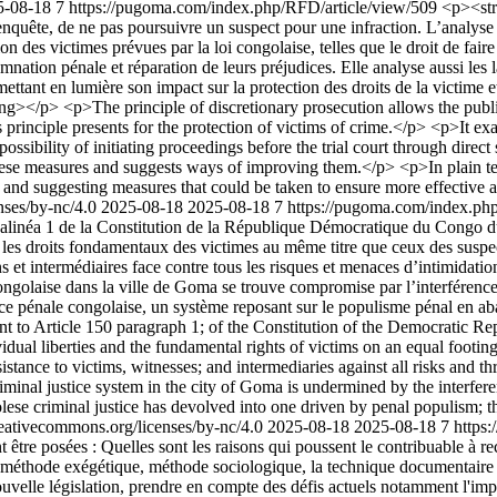
5-08-18
7
https://pugoma.com/index.php/RFD/article/view/509
<p><str
 enquête, de ne pas poursuivre un suspect pour une infraction. L’analyse s
 des victimes prévues par la loi congolaise, telles que le droit de faire
damnation pénale et réparation de leurs préjudices. Elle analyse aussi les
en mettant en lumière son impact sur la protection des droits de la victime
ng></p> <p>The principle of discretionary prosecution allows the public 
is principle presents for the protection of victims of crime.</p> <p>It 
 possibility of initiating proceedings before the trial court through dir
these measures and suggests ways of improving them.</p> <p>In plain term
ts and suggesting measures that could be taken to ensure more effective a
nses/by-nc/4.0
2025-08-18
2025-08-18
7
https://pugoma.com/index.ph
150 alinéa 1 de la Constitution de la République Démocratique du Congo d
et les droits fondamentaux des victimes au même titre que ceux des suspect
ins et intermédiaires face contre tous les risques et menaces d’intimidatio
golaise dans la ville de Goma se trouve compromise par l’interférence d
justice pénale congolaise, un système reposant sur le populisme pénal e
uant to Article 150 paragraph 1; of the Constitution of the Democratic
ual liberties and the fundamental rights of victims on an equal footing 
istance to victims, witnesses; and intermediaries against all risks and thr
inal justice system in the city of Goma is undermined by the interferenc
lese criminal justice has devolved into one driven by penal populism; t
creativecommons.org/licenses/by-nc/4.0
2025-08-18
2025-08-18
7
https
 posées : Quelles sont les raisons qui poussent le contribuable à recou
 méthode exégétique, méthode sociologique, la technique documentaire et
 nouvelle législation, prendre en compte des défis actuels notamment l'imp