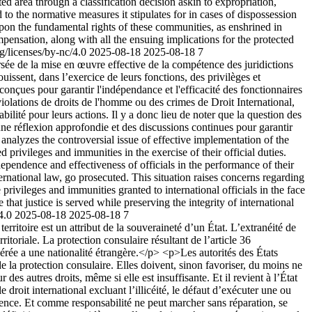
d area through a classification decision askin to expropriation,
o the normative measures it stipulates for in cases of dispossession
pon the fundamental rights of these communities, as enshrined in
ompensation, along with all the ensuing implications for the protected
g/licenses/by-nc/4.0
2025-08-18
2025-08-18
7
e de la mise en œuvre effective de la compétence des juridictions
uissent, dans l’exercice de leurs fonctions, des privilèges et
 conçues pour garantir l'indépendance et l'efficacité des fonctionnaires
violations de droits de l'homme ou des crimes de Droit International,
bilité pour leurs actions. Il y a donc lieu de noter que la question des
 une réflexion approfondie et des discussions continues pour garantir
analyzes the controversial issue of effective implementation of the
d privileges and immunities in the exercise of their official duties.
ependence and effectiveness of officials in the performance of their
ernational law, go prosecuted. This situation raises concerns regarding
 privileges and immunities granted to international officials in the face
that justice is served while preserving the integrity of international
/4.0
2025-08-18
2025-08-18
7
toire est un attribut de la souveraineté d’un État. L’extranéité de
itoriale. La protection consulaire résultant de l’article 36
érée a une nationalité étrangère.</p> <p>Les autorités des États
e la protection consulaire. Elles doivent, sinon favoriser, du moins ne
 des autres droits, même si elle est insuffisante. Et il revient à l’État
roit international excluant l’illicéité, le défaut d’exécuter une ou
ésidence. Et comme responsabilité ne peut marcher sans réparation, se