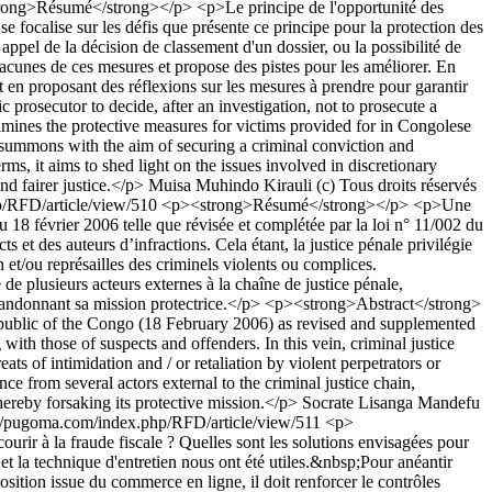
ong>Résumé</strong></p> <p>Le principe de l'opportunité des
e focalise sur les défis que présente ce principe pour la protection des
 appel de la décision de classement d'un dossier, ou la possibilité de
 lacunes de ces mesures et propose des pistes pour les améliorer. En
 et en proposant des réflexions sur les mesures à prendre pour garantir
prosecutor to decide, after an investigation, not to prosecute a
examines the protective measures for victims provided for in Congolese
ect summons with the aim of securing a criminal conviction and
s, it aims to shed light on the issues involved in discretionary
nd fairer justice.</p>
Muisa Muhindo Kirauli
(c) Tous droits réservés
p/RFD/article/view/510
<p><strong>Résumé</strong></p> <p>Une
u 18 février 2006 telle que révisée et complétée par la loi n° 11/002 du
s et des auteurs d’infractions. Cela étant, la justice pénale privilégie
n et/ou représailles des criminels violents ou complices.
e plusieurs acteurs externes à la chaîne de justice pénale,
n abandonnant sa mission protectrice.</p> <p><strong>Abstract</strong>
 Republic of the Congo (18 February 2006) as revised and supplemented
with those of suspects and offenders. In this vein, criminal justice
eats of intimidation and / or retaliation by violent perpetrators or
e from several actors external to the criminal justice chain,
hereby forsaking its protective mission.</p>
Socrate Lisanga Mandefu
://pugoma.com/index.php/RFD/article/view/511
<p>
rir à la fraude fiscale ? Quelles sont les solutions envisagées pour
 la technique d'entretien nous ont été utiles.&nbsp;Pour anéantir
osition issue du commerce en ligne, il doit renforcer le contrôles