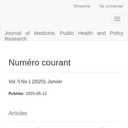
Navigation
S'inscrire
Se connecter
principale
Contenu
Toggl
principal
naviga
Barre
latérale
Journal of Medicine, Public Health and Policy
Research
Numéro courant
Vol. 5 No 1 (2025): Janvier
Publiée:
2025-05-12
Articles