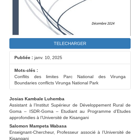
TELECHARGER
Publiée :
janv. 10, 2025
Mots-clés :
Conflits des limites Parc National des Virunga
Boundaries conflicts Virunga National Park
Contenu
Josias Kambale Luhemba
Assistant à l’Institut Supérieur de Développement Rural de
principal
Goma – ISDR-Goma – Etudiant au Programme d’Etudes
approfondies à l’Université de Kisangani
de
Salomon Mampeta Wabasa
l'article
Enseignant-Chercheur, Professeur associé à l’Université de
Kisangani