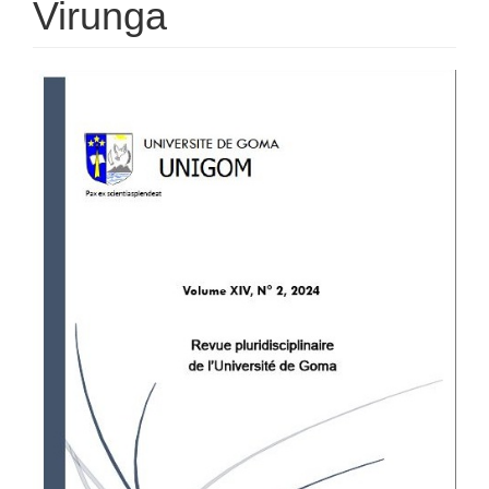
Virunga
Barre
latérale
de
l'article