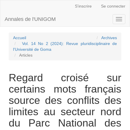
Navigation
S'inscrire
Se connecter
principale
Contenu
Annales de l'UNIGOM
Toggl
principal
naviga
Barre
latérale
Accueil
Archives
Vol. 14 No 2 (2024): Revue pluridisciplinaire de
l'Université de Goma
Articles
Regard croisé sur
certains mots français
source des conflits des
limites au secteur nord
du Parc National des